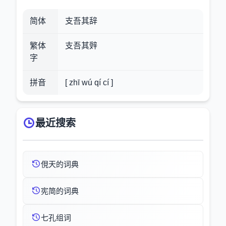
简体
支吾其辞
繁体
支吾其辤
字
拼音
[ zhī wú qí cí ]
最近搜索
俔天的词典
宪简的词典
七孔组词