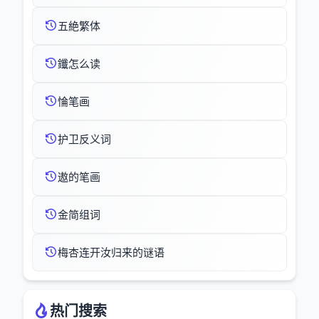
五絶繁体
鑯怎么读
惀笔画
护卫反义词
遨的笔画
金简组词
梅杏连开汝归来的谜语
热门搜索