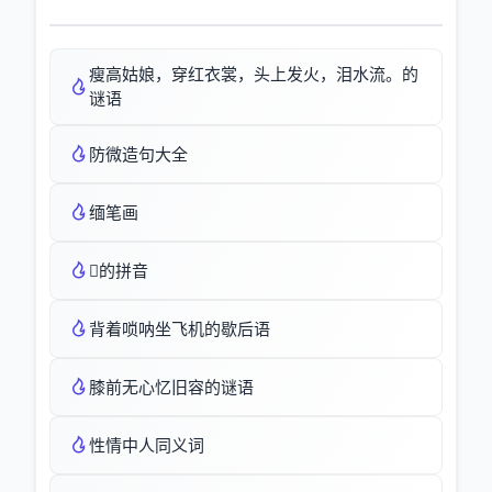
瘦高姑娘，穿红衣裳，头上发火，泪水流。的
谜语
防微造句大全
缅笔画
的拼音
背着唢呐坐飞机的歇后语
膝前无心忆旧容的谜语
性情中人同义词