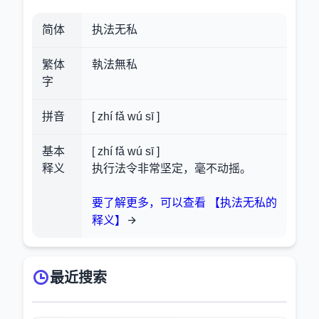
简体
执法无私
繁体
執法無私
字
拼音
[ zhí fǎ wú sī ]
基本
[ zhí fǎ wú sī ]
释义
执行法令非常坚定，毫不动摇。
要了解更多，可以查看 【执法无私的
释义】
最近搜索