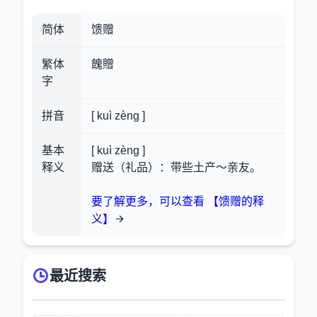
简体
馈赠
繁体
餽贈
字
拼音
[ kuì zèng ]
基本
[ kuì zèng ]
释义
赠送（礼品）：带些土产～亲友。
要了解更多，可以查看 【馈赠的释
义】
最近搜索