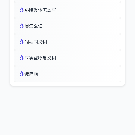
胁陵繁体怎么写
層怎么读
闯祸同义词
厚德载物反义词
饿笔画