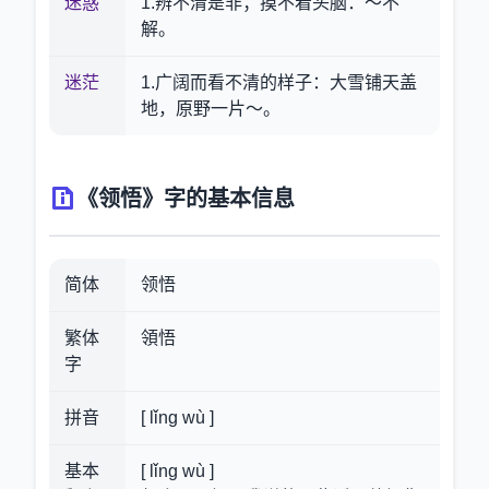
迷惑
1.辨不清是非；摸不着头脑：～不
解。
迷茫
1.广阔而看不清的样子：大雪铺天盖
地，原野一片～。
《领悟》字的基本信息
简体
领悟
繁体
領悟
字
拼音
[ lǐng wù ]
基本
[ lǐng wù ]