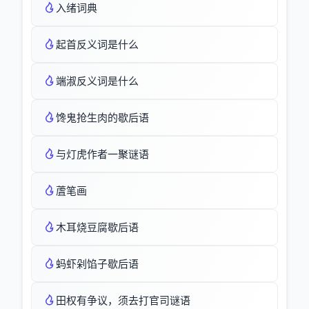
入绪词典
起首反义词是什么
端淑反义词是什么
馋鬼抢生肉的歇后语
与灯虎作者一聚谜语
蔖笔画
木耳烧豆腐歇后语
蚂虾剁馅子歇后语
田权有争议，须去打官司谜语