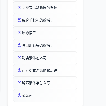
罗衣宽尽减腰围的谜语
狼给羊献礼的歇后语
语的读音
深山的石头的歇后语
别渎繁体怎么写
穿着棉衣游泳的歇后语
跅落繁体字怎么写
孓笔画