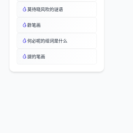
莫待晓风吹的谜语
齚笔画
何必呢的组词是什么
諟的笔画