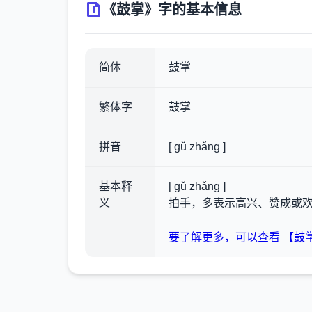
《鼓掌》字的基本信息
简体
鼓掌
繁体字
鼓掌
拼音
[ gǔ zhǎng ]
基本释
[ gǔ zhǎng ]
义
拍手，多表示高兴、赞成或
要了解更多，可以查看 【鼓