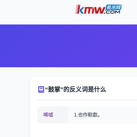
“鼓掌”的反义词是什么
唏嘘
1.也作欷歔。