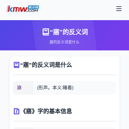
“寤”的反义词
寤的反义词是什么
“寤”的反义词是什么
寐
(形声。本义:睡着)
《寤》字的基本信息