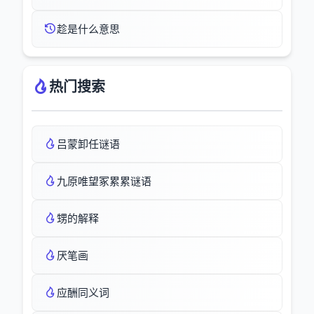
趁是什么意思
热门搜索
吕蒙卸任谜语
九原唯望冢累累谜语
甥的解释
厌笔画
应酬同义词