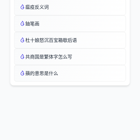
瘟疫反义词
鈾笔画
杜十娘怒沉百宝箱歇后语
共商国是繁体字怎么写
蘋的意思是什么