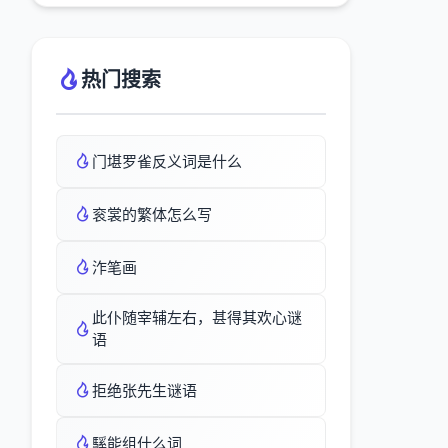
热门搜索
门堪罗雀反义词是什么
衮裳的繁体怎么写
泎笔画
此仆随宰辅左右，甚得其欢心谜
语
拒绝张先生谜语
騱能组什么词