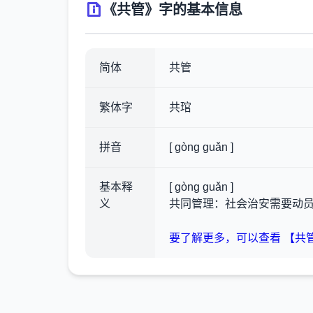
《共管》字的基本信息
简体
共管
繁体字
共琯
拼音
[ gòng guǎn ]
基本释
[ gòng guǎn ]
义
共同管理：社会治安需要动
要了解更多，可以查看 【共