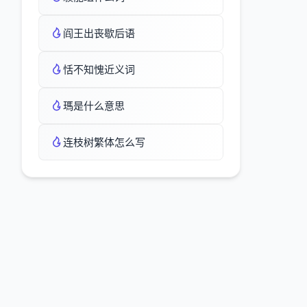
阎王出丧歇后语
恬不知愧近义词
瑪是什么意思
连枝树繁体怎么写