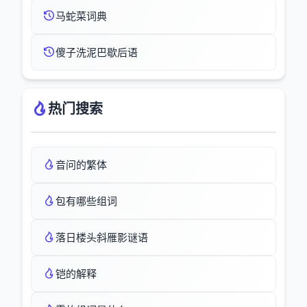
马蛇菜词典
傻子洗泥巴歇后语
热门搜索
音问的繁体
包有哪些组词
落日楼头斜雁影谜语
铠的解释