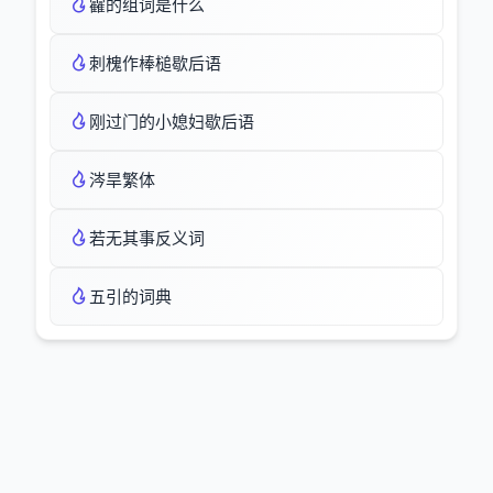
靃的组词是什么
刺槐作棒槌歇后语
刚过门的小媳妇歇后语
涔旱繁体
若无其事反义词
五引的词典