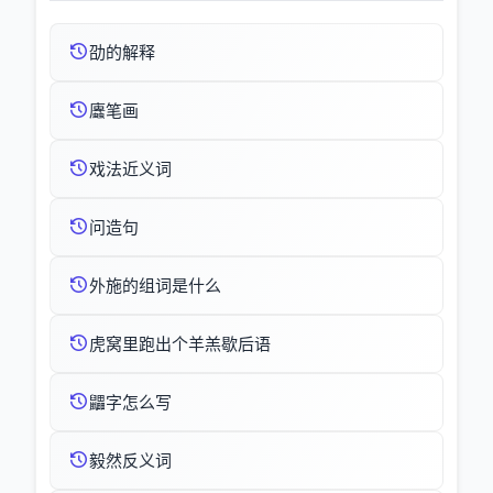
劭的解释
蠯笔画
戏法近义词
问造句
外施的组词是什么
虎窝里跑出个羊羔歇后语
鼺字怎么写
毅然反义词