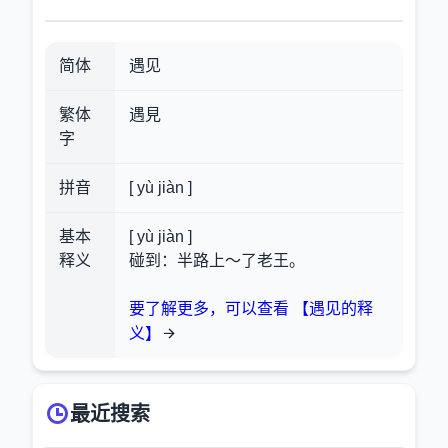
简体
遇见
繁体
遇見
字
拼音
[ yù jiàn ]
基本
[ yù jiàn ]
释义
碰到：半路上～了老王。
要了解更多，可以查看 【遇见的释
义】
最近搜索