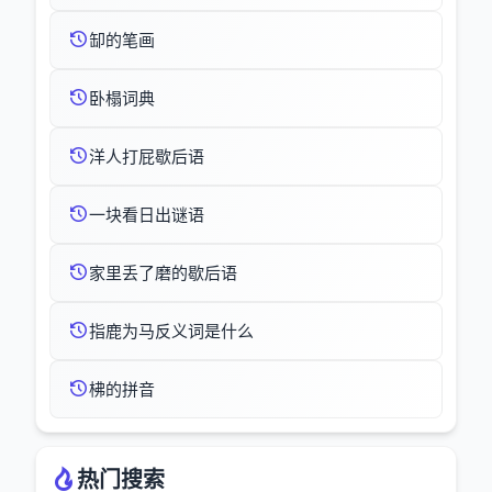
缷的笔画
卧榻词典
洋人打屁歇后语
一块看日出谜语
家里丢了磨的歇后语
指鹿为马反义词是什么
柫的拼音
热门搜索