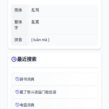
简体
乱骂
繁体
亂罵
字
拼音
[ luàn mà ]
最近搜索
辟书词典
戴了笆斗进庙门歇后语
电弧词典