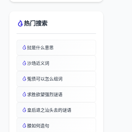
热门搜索
挝是什么意思
沙场近义词
冤债可以怎么组词
求胜欲望强烈谜语
皇后退之汕头去的谜语
膝如何造句