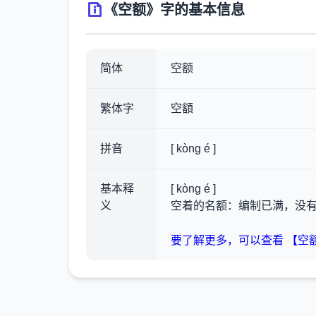
《空额》字的基本信息
简体
空额
繁体字
空額
拼音
[ kòng é ]
基本释
[ kòng é ]
义
空着的名额：编制已满，没
要了解更多，可以查看 【空