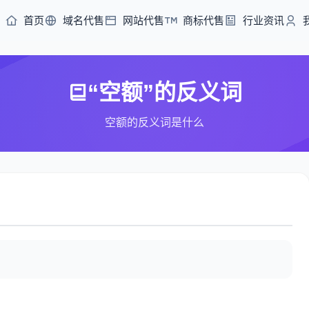
首页
域名代售
网站代售
商标代售
行业资讯
“空额”的反义词
空额的反义词是什么