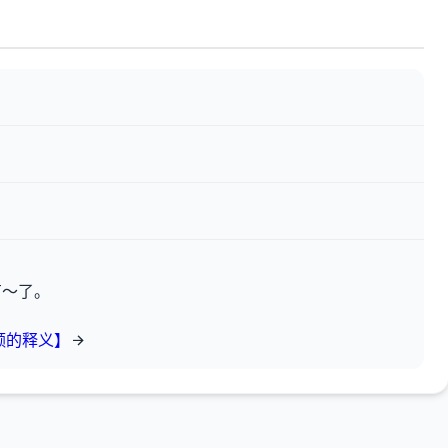
有～了。
额的释义】