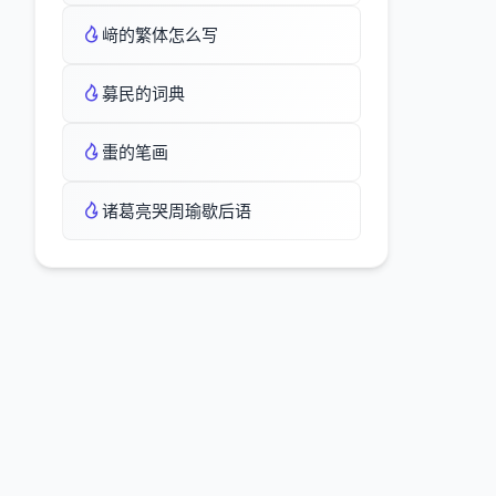
﨑的繁体怎么写
募民的词典
蟗的笔画
诸葛亮哭周瑜歇后语