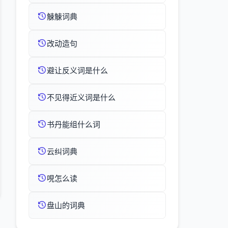
觫觫词典
改动造句
避让反义词是什么
不见得近义词是什么
书丹能组什么词
云纠词典
哯怎么读
盘山的词典