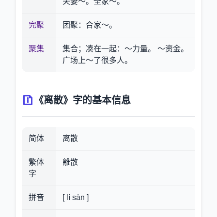
夫妻～。全家～。
完聚
团聚：合家～。
聚集
集合；凑在一起：～力量。 ～资金。
广场上～了很多人。
《离散》字的基本信息
简体
离散
繁体
離散
字
拼音
[ lí sàn ]