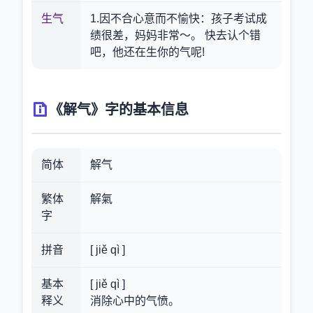
生气
1.因不合心意而不愉快：孩子考试成
绩很差，妈妈非常～。 快去认个错
吧，他还在生你的气呢!
《解气》字的基本信息
简体
解气
繁体
解氣
字
拼音
[ jiě qì ]
基本
[ jiě qì ]
释义
消除心中的气愤。