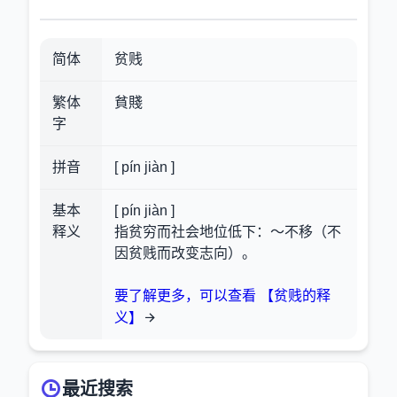
简体
贫贱
繁体
貧賤
字
拼音
[ pín jiàn ]
基本
[ pín jiàn ]
释义
指贫穷而社会地位低下：～不移（不
因贫贱而改变志向）。
要了解更多，可以查看 【贫贱的释
义】
最近搜索