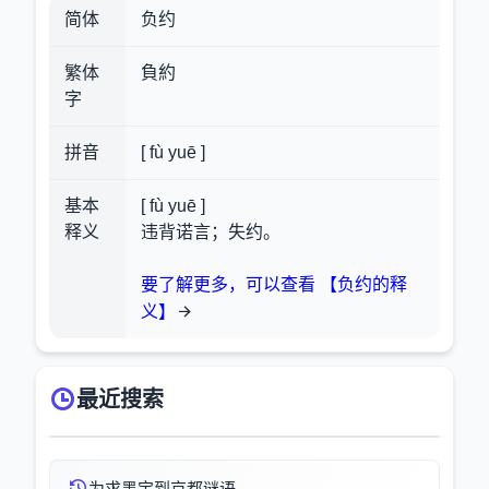
简体
负约
繁体
負約
字
拼音
[ fù yuē ]
基本
[ fù yuē ]
释义
违背诺言；失约。
要了解更多，可以查看 【负约的释
义】
最近搜索
为求墨宝到京都谜语