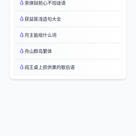
崇焕狱前心不怕谜语
获益匪浅造句大全
月主能组什么词
舟山群岛繁体
阎王桌上抓供果的歇后语