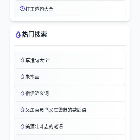
打工造句大全
热门搜索
享造句大全
朱笔画
宿债近义词
又属百灵鸟又属袋鼠的歇后语
美酒壮斗志的谜语