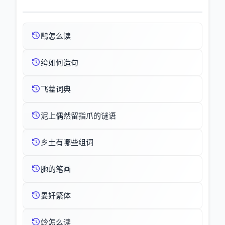
鴄怎么读
绔如何造句
飞藿词典
泥上偶然留指爪的谜语
乡土有哪些组词
肔的笔画
㚻奸繁体
竛怎么读