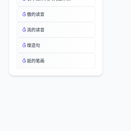
傲的读音
洮的读音
煌造句
詆的笔画