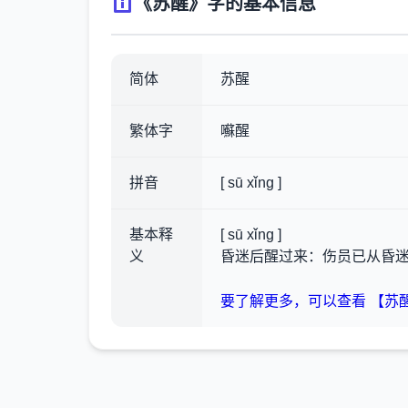
《苏醒》字的基本信息
简体
苏醒
繁体字
囌醒
拼音
[ sū xǐng ]
基本释
[ sū xǐng ]
义
昏迷后醒过来：伤员已从昏
要了解更多，可以查看 【苏