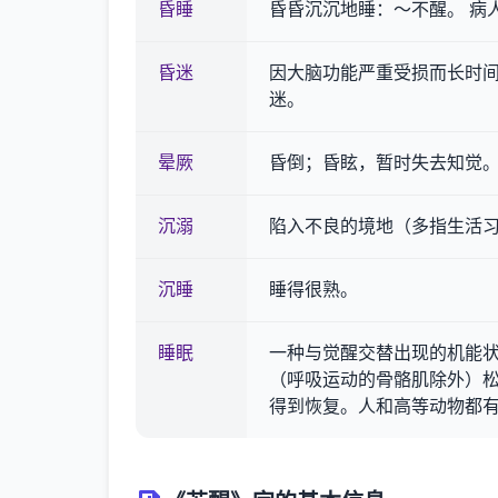
昏睡
昏昏沉沉地睡：～不醒。 病
昏迷
因大脑功能严重受损而长时
迷。
晕厥
昏倒；昏眩，暂时失去知觉
沉溺
陷入不良的境地（多指生活
沉睡
睡得很熟。
睡眠
一种与觉醒交替出现的机能
（呼吸运动的骨骼肌除外）
得到恢复。人和高等动物都