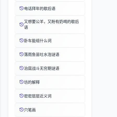
电话拜年的歇后语
又想要公羊，又盼有奶喝的歇后
语
卧车能组什么词
落雨鱼苗吐水泡谜语
治腐战斗无穷期谜语
坊的解释
密密层层近义词
穴笔画