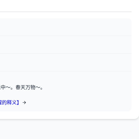
迷中～。春天万物～。
醒的释义】