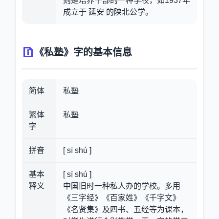
则是培养干部的一种学校，如1937年
成立于 延安 的陕北公学。
《私塾》字的基本信息
简体
私塾
繁体
私塾
字
拼音
[ sī shú ]
基本
[ sī shú ]
释义
中国旧时一种私人办的学校。多用
《三字经》《百家姓》《千字文》
《名贤集》及四书、五经等为课本，