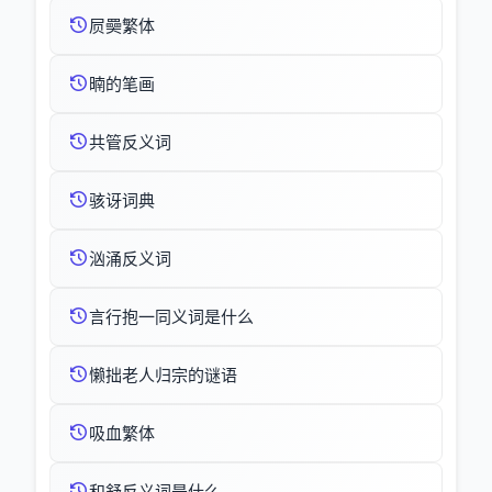
屃奰繁体
暔的笔画
共管反义词
骇讶词典
汹涌反义词
言行抱一同义词是什么
懒拙老人归宗的谜语
吸血繁体
和舒反义词是什么