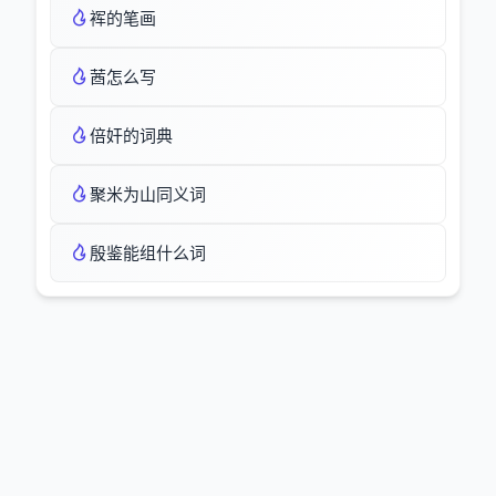
裈的笔画
莤怎么写
倍奸的词典
聚米为山同义词
殷鉴能组什么词