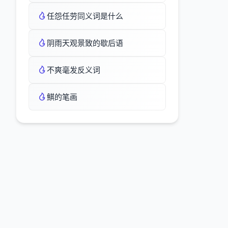
任怨任劳同义词是什么
阴雨天观景致的歇后语
不爽毫发反义词
鯕的笔画