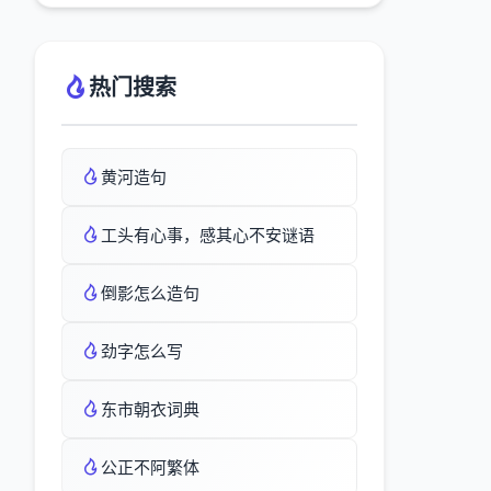
热门搜索
黄河造句
工头有心事，感其心不安谜语
倒影怎么造句
劲字怎么写
东市朝衣词典
公正不阿繁体