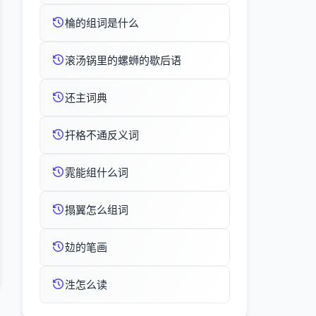
棆的组词是什么
滚汤锅里的螺蛳的歇后语
还主词典
扞格不通反义词
雿能组什么词
搨翼怎么组词
攰的笔画
泩怎么读