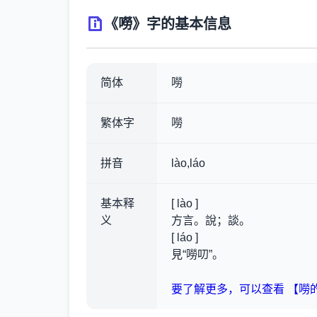
《嘮》字的基本信息
简体
嘮
繁体字
嘮
拼音
lào,láo
基本释
[ lào ]
义
方言。說；談。
[ láo ]
見“嘮叨”。
要了解更多，可以查看 【嘮