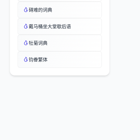
碍难的词典
戴马桶坐大堂歇后语
牡菊词典
钧眷繁体