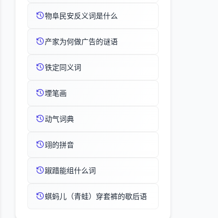
物阜民安反义词是什么
产家为何做广告的谜语
铁定同义词
堙笔画
动气词典
翊的拼音
踧踖能组什么词
蜞蚂儿（青蛙）穿套裤的歇后语