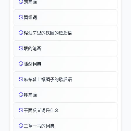
笏笔画
簂组词
榨油房里的铁圈的歇后语
垠的笔画
陡然词典
麻布鞋上镶绸子的歇后语
軫笔画
干面反义词是什么
二童一马的词典