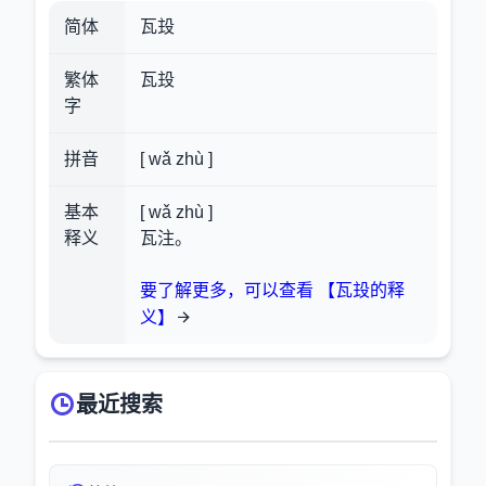
简体
瓦殶
繁体
瓦殶
字
拼音
[ wǎ zhù ]
基本
[ wǎ zhù ]
释义
瓦注。
要了解更多，可以查看 【瓦殶的释
义】
最近搜索