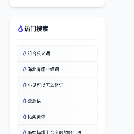
热门搜索
组合反义词
海北有哪些组词
小见可以怎么组词
歇后语
柘浆繁体
癞蛤蟆跳上金銮殿的歇后语