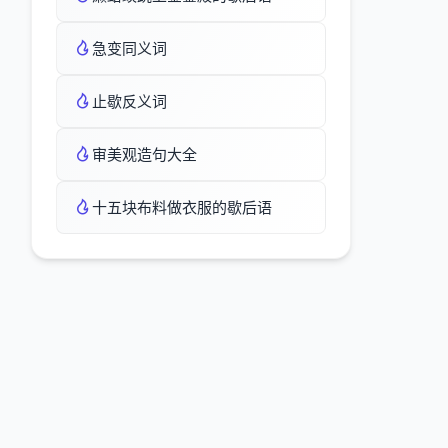
急变同义词
止歇反义词
审美观造句大全
十五块布料做衣服的歇后语