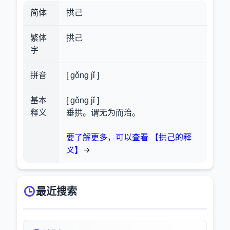
简体
拱己
繁体
拱己
字
拼音
[ gǒng jǐ ]
基本
[ gǒng jǐ ]
释义
垂拱。谓无为而治。
要了解更多，可以查看 【拱己的释
义】
最近搜索