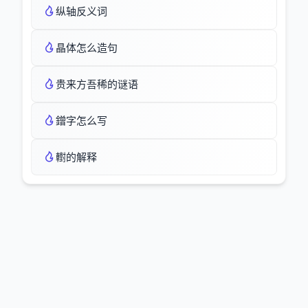
纵轴反义词
晶体怎么造句
贵来方吾稀的谜语
鏳字怎么写
轛的解释