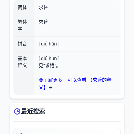
简体
求昏
繁体
求昏
字
拼音
[ qiú hūn ]
基本
[ qiú hūn ]
释义
见“求婚”。
要了解更多，可以查看 【求昏的释
义】
最近搜索