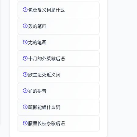
包蕴反义词是什么
轰的笔画
尢的笔画
十月的芥菜歇后语
欣生恶死近义词
釯的拼音
疏懒能组什么词
腰里长枝条歇后语