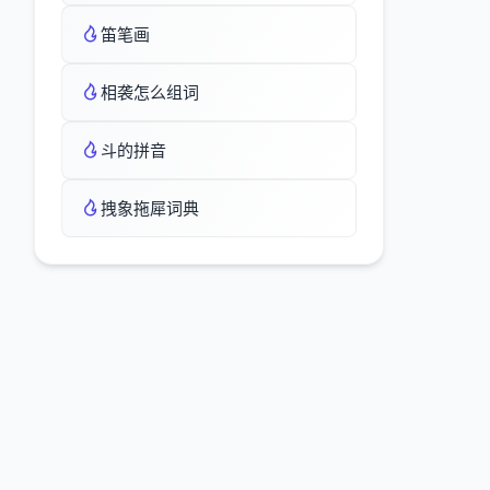
笛笔画
相袭怎么组词
斗的拼音
拽象拖犀词典