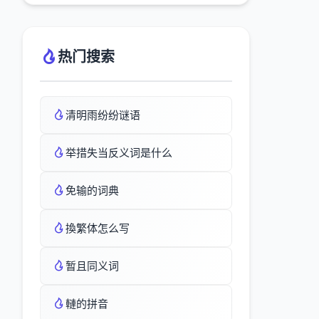
热门搜索
清明雨纷纷谜语
举措失当反义词是什么
免输的词典
換繁体怎么写
暂且同义词
轋的拼音