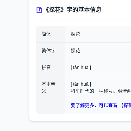
《探花》字的基本信息
简体
探花
繁体字
探花
拼音
[ tàn huā ]
基本释
[ tàn huā ]
义
科举时代的一种称号。明清
要了解更多，可以查看 【探