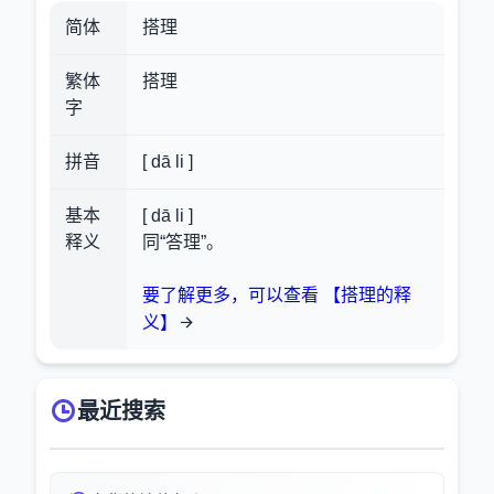
简体
搭理
繁体
搭理
字
拼音
[ dā li ]
基本
[ dā li ]
释义
同“答理”。
要了解更多，可以查看 【搭理的释
义】
最近搜索