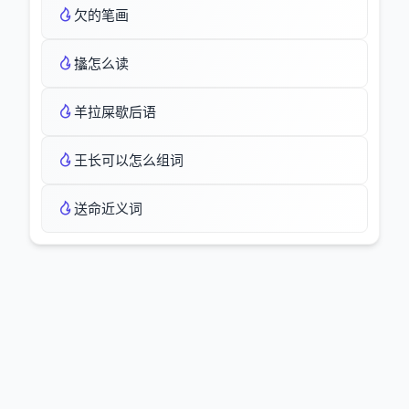
欠的笔画
攭怎么读
羊拉屎歇后语
王长可以怎么组词
送命近义词