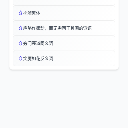
扢溜繁体
应略作挪动，而无需困于其间的谜语
旁门歪道同义词
笑魇如花反义词