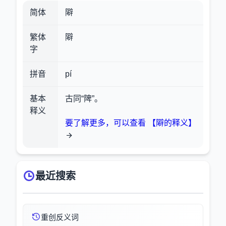
简体
隦
繁体
隦
字
拼音
pí
基本
古同“陴”。
释义
要了解更多，可以查看 【隦的释义】
最近搜索
重创反义词