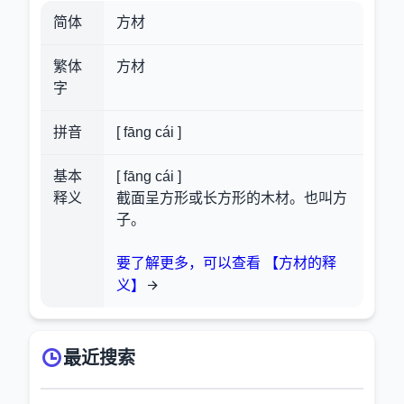
简体
方材
繁体
方材
字
拼音
[ fāng cái ]
基本
[ fāng cái ]
释义
截面呈方形或长方形的木材。也叫方
子。
要了解更多，可以查看 【方材的释
义】
最近搜索