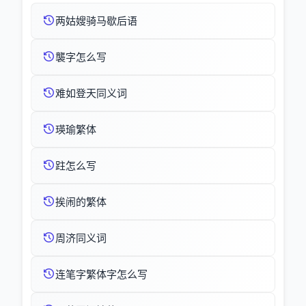
两姑嫂骑马歇后语
襲字怎么写
难如登天同义词
瑛瑜繁体
跓怎么写
挨闹的繁体
周济同义词
连笔字繁体字怎么写