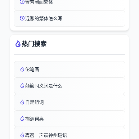
置若罔闻繁体
混账的繁体怎么写
热门搜索
佗笔画
颠簸同义词是什么
自是组词
撺调词典
霹雳一声震神州谜语