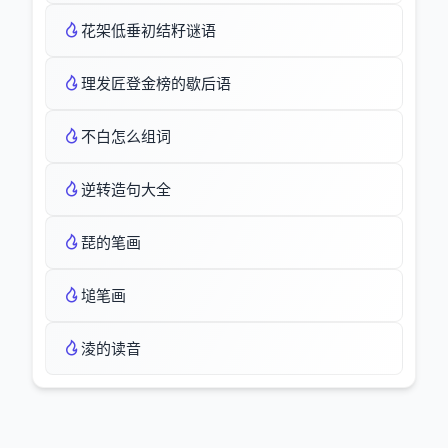
花架低垂初结籽谜语
理发匠登金榜的歇后语
不白怎么组词
逆转造句大全
琵的笔画
塠笔画
淩的读音