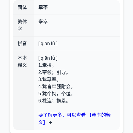
简体
牵率
繁体
牽率
字
拼音
[ qiān lǜ ]
基本
[ qiān lǜ ]
释义
1.牵拉。
2.带领；引导。
3.犹草率。
4.犹言牵强附会。
5.犹牵拘，牵缠。
6.株连；拖累。
要了解更多，可以查看 【牵率的释
义】