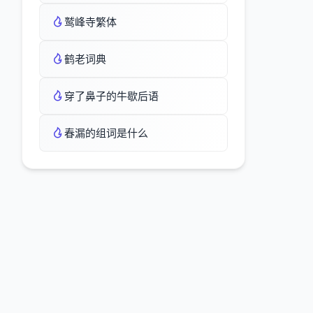
鹫峰寺繁体
鹤老词典
穿了鼻子的牛歇后语
春漏的组词是什么