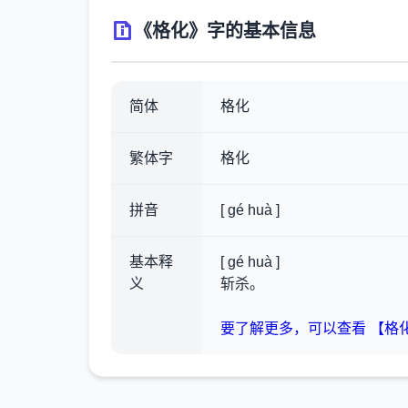
《格化》字的基本信息
简体
格化
繁体字
格化
拼音
[ gé huà ]
基本释
[ gé huà ]
义
斩杀。
要了解更多，可以查看 【格