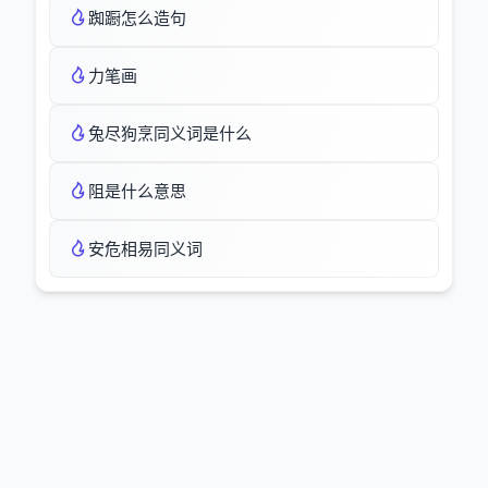
踟蹰怎么造句
力笔画
兔尽狗烹同义词是什么
阻是什么意思
安危相易同义词