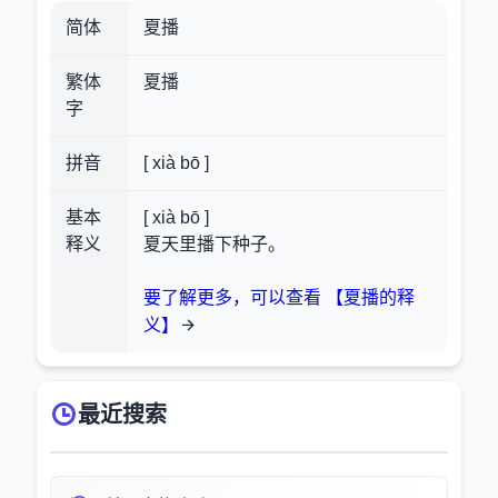
简体
夏播
繁体
夏播
字
拼音
[ xià bō ]
基本
[ xià bō ]
释义
夏天里播下种子。
要了解更多，可以查看 【夏播的释
义】
最近搜索