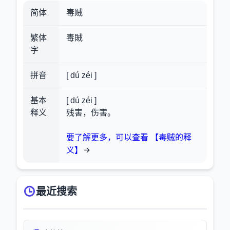
简体
毒贼
繁体
毒賊
字
拼音
[ dú zéi ]
基本
[ dú zéi ]
释义
残害，伤害。
要了解更多，可以查看 【毒贼的释
义】
最近搜索