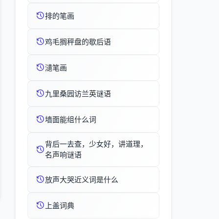
排的笔画
鸡毛搁秤盘的歇后语
瀢笔画
九里桑园访兰英谜语
墙面能组什么词
背后一去查，少女好，讲道理，
名声响谜语
放声大哭近义词是什么
上盖词典