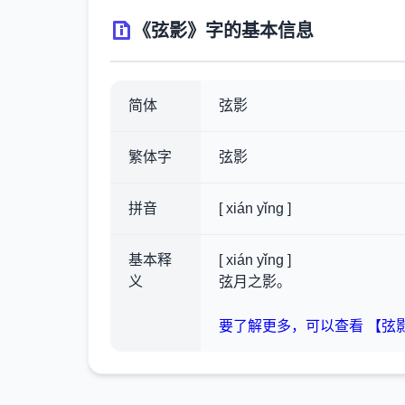
《弦影》字的基本信息
简体
弦影
繁体字
弦影
拼音
[ xián yǐng ]
基本释
[ xián yǐng ]
义
弦月之影。
要了解更多，可以查看 【弦