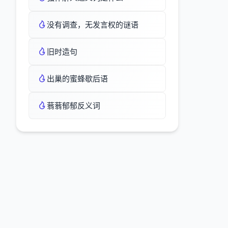
没有调查，无发言权的谜语
旧时造句
出巢的蜜蜂歇后语
蓊蓊郁郁反义词