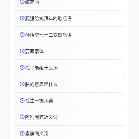
靝笔画
狐狸给鸡拜年的歇后语
孙悟空七十二变歇后语
要塞繁体
孤平能组什么词
胘的意思是什么
孤注一掷词典
阿狗阿猫近义词
素静同义词