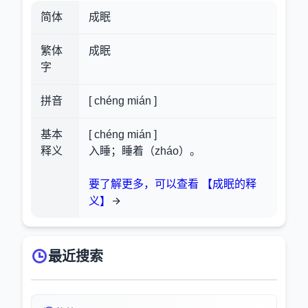
简体
成眠
繁体
成眠
字
拼音
[ chéng mián ]
基本
[ chéng mián ]
释义
入睡；睡着（zháo）。
要了解更多，可以查看 【成眠的释
义】
最近搜索