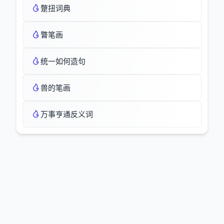
蹩扭词典
瞥笔画
统一如何造句
兽的笔画
万事亨通反义词