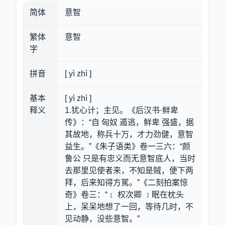
简体
意智
繁体
意智
字
拼音
[ yì zhì ]
基本
[ yì zhì ]
释义
1.犹心计；主见。《后汉书·鲜卑
传》：“自 匈奴 遁逃，鲜卑 强盛，据
其故地，称兵十万，才力劲健，意智
益生。”《朱子语类》卷一三六：“颜
鲁公 只是有忠义而无意智底人，当时
去那里见使者来，不知是贼，便下两
拜，后来知得方駡。”《二刻拍案惊
奇》卷三：“﹝ 权次卿 ﹞眠在枕头
上，呆呆地想了一回，等待几时，不
见动静，没些意智。”