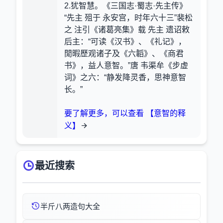
2.犹智慧。《三国志·蜀志·先主传》
“先主 殂于 永安宫，时年六十三”裴松
之 注引《诸葛亮集》载 先主 遗诏敕
后主：“可读《汉书》、《礼记》，
閒暇歷观诸子及《六韜》、《商君
书》，益人意智。”唐 韦渠牟《步虚
词》之六：“静发降灵香，思神意智
长。”
要了解更多，可以查看 【意智的释
义】
最近搜索
半斤八两造句大全