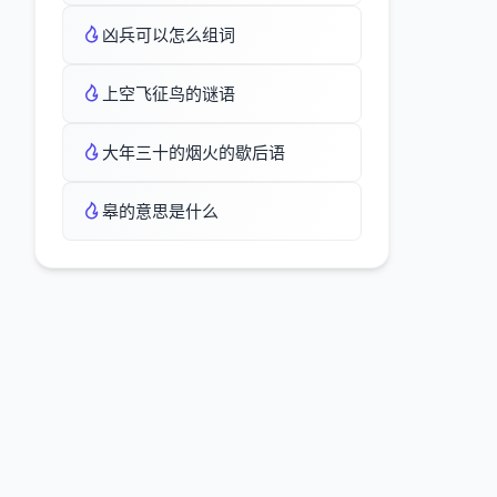
凶兵可以怎么组词
上空飞征鸟的谜语
大年三十的烟火的歇后语
皋的意思是什么