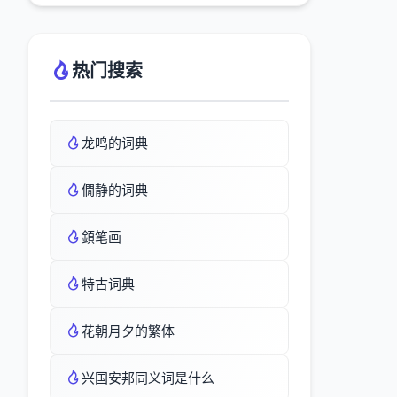
热门搜索
龙鸣的词典
僩静的词典
顉笔画
特古词典
花朝月夕的繁体
兴国安邦同义词是什么