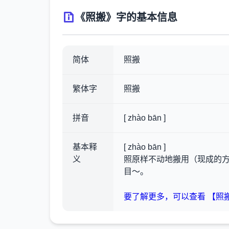
《照搬》字的基本信息
简体
照搬
繁体字
照搬
拼音
[ zhào bān ]
基本释
[ zhào bān ]
义
照原样不动地搬用（现成的
目～。
要了解更多，可以查看 【照