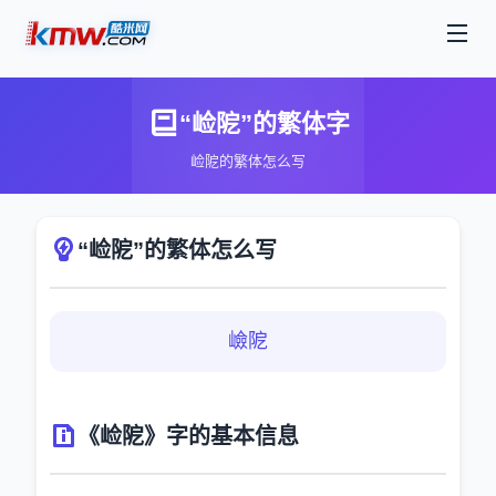
“崄阸”的繁体字
崄阸的繁体怎么写
“崄阸”的繁体怎么写
嶮阸
《崄阸》字的基本信息