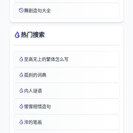
舞剧造句大全
热门搜索
至高无上的繁体怎么写
孤刹的词典
内人谜语
惺惺相惜造句
浶的笔画