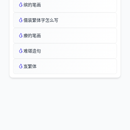
缤的笔画
儒装繁体字怎么写
療的笔画
难堪造句
岌繁体