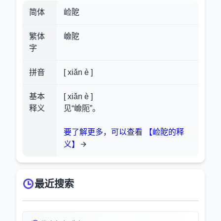
简体
崄阸
繁体
嶮阸
字
拼音
[ xiǎn è ]
基本
[ xiǎn è ]
释义
见“嶮阨”。
要了解更多，可以查看 【崄阸的释
义】
最近搜索