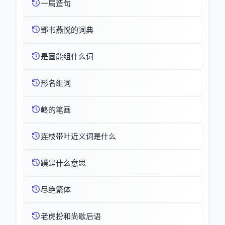
一局造句
郢书燕悦的词典
是固能组什么词
形名组词
峂的笔画
连枝带叶近义词是什么
蹼是什么意思
尽绝繁体
老虎扮和尚歇后语