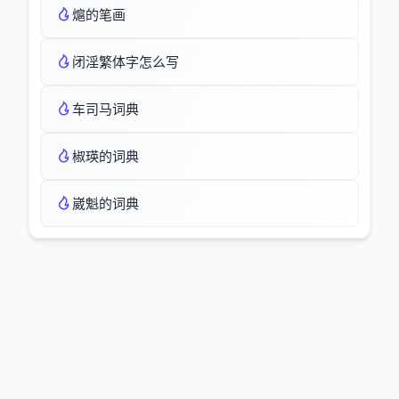
熩的笔画
闭淫繁体字怎么写
车司马词典
椒瑛的词典
崴魁的词典