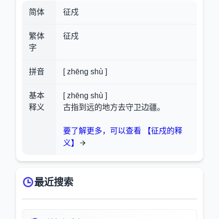
简体
征戍
繁体
征戍
字
拼音
[ zhēng shù ]
基本
[ zhēng shù ]
释义
古指到远的地方去守卫边疆。
要了解更多，可以查看 【征戍的释
义】
最近搜索