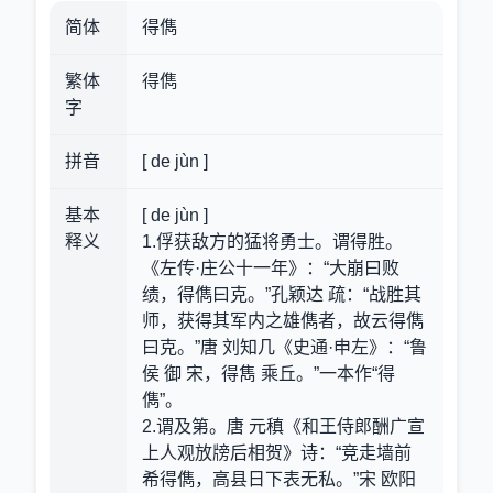
简体
得儁
繁体
得儁
字
拼音
[ de jùn ]
基本
[ de jùn ]
释义
1.俘获敌方的猛将勇士。谓得胜。
《左传·庄公十一年》：“大崩曰败
绩，得儁曰克。”孔颖达 疏：“战胜其
师，获得其军内之雄儁者，故云得儁
曰克。”唐 刘知几《史通·申左》：“鲁
侯 御 宋，得雋 乘丘。”一本作“得
儁”。
2.谓及第。唐 元稹《和王侍郎酬广宣
上人观放牓后相贺》诗：“竞走墙前
希得儁，高县日下表无私。”宋 欧阳