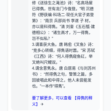
修《送徐生之渑池》诗：“名高场屋
已得儁，世有龙门今復登。”明 沉德
符《野获编·科场二·现任大官子弟登
第》：“南京 兵部尚书 李遂 子 材，
亦以是科得雋。”清 刘銮《五石瓠·建
德相公》：“诸生高才，万一得雋，
岂不似私？”
3.谓喜获大鱼。唐 韩愈《叉鱼》诗：
“竞多心转细，得雋语时嚣。”宋 苏轼
《江西》诗：“何人得儁窥鱼矼，举
叉絶叫尺鲤双。”
4.谓含意隽永。唐 白居易《与刘苏州
书》：“然得儁之句，警策之篇，多
因彼唱此和中得之，他人未尝能发
也。”一本作“得雋”。
要了解更多，可以查看 【得儁的释
义】