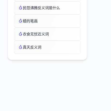
民怨沸腾反义词是什么
蜡的笔画
衣食无忧近义词
真天反义词