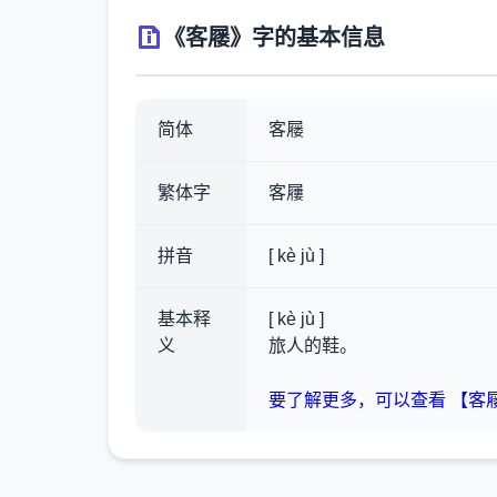
《客屦》字的基本信息
简体
客屦
繁体字
客屨
拼音
[ kè jù ]
基本释
[ kè jù ]
义
旅人的鞋。
要了解更多，可以查看 【客