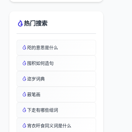
热门搜索
咫的意思是什么
囤积如何造句
迩岁词典
蔜笔画
下走有哪些组词
宵衣旰食同义词是什么