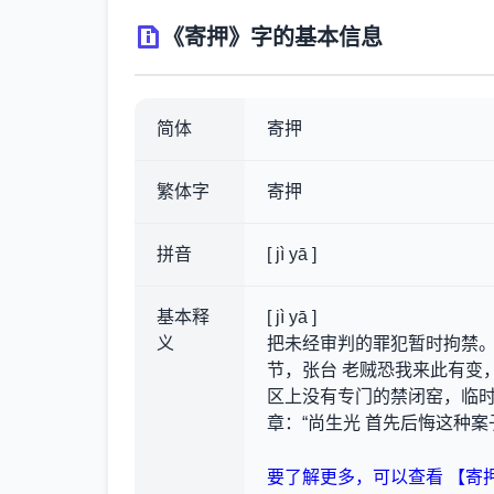
《寄押》字的基本信息
简体
寄押
繁体字
寄押
拼音
[ jì yā ]
基本释
[ jì yā ]
义
把未经审判的罪犯暂时拘禁。蒲
节，张台 老贼恐我来此有变，
区上没有专门的禁闭窑，临时
章：“尚生光 首先后悔这种
要了解更多，可以查看 【寄