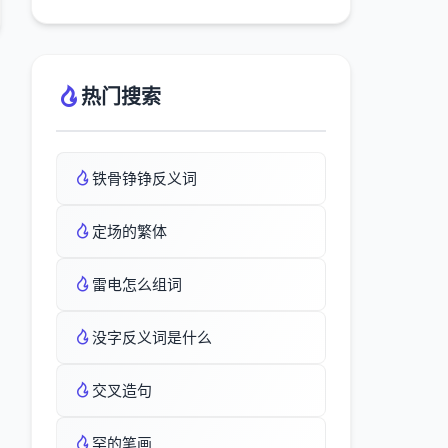
热门搜索
铁骨铮铮反义词
定场的繁体
雷电怎么组词
没字反义词是什么
交叉造句
罕的笔画