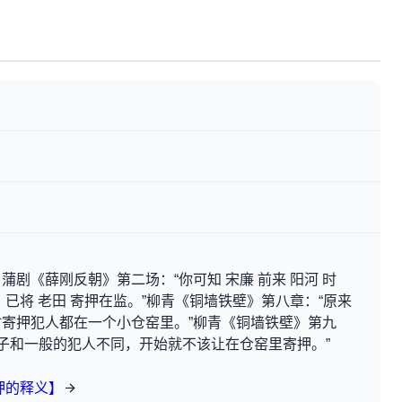
剧《薛刚反朝》第二场：“你可知 宋廉 前来 阳河 时
已将 老田 寄押在监。”柳青《铜墙铁壁》第八章：“原来
寄押犯人都在一个小仓窑里。”柳青《铜墙铁壁》第九
案子和一般的犯人不同，开始就不该让在仓窑里寄押。”
押的释义】