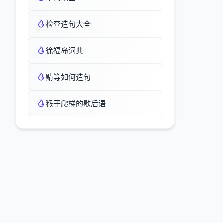
检查造句大全
徐福岛词典
䞍等如何造句
猴于爬梯的歇后语