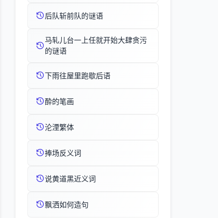
后队斩前队的谜语
马轧儿台一上任就开始大肆贪污
的谜语
下雨往屋里跑歇后语
酔的笔画
沦湮繁体
捧场反义词
说黄道黑近义词
飘洒如何造句