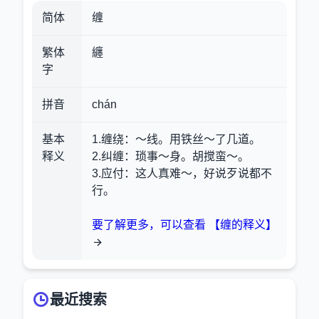
简体
缠
繁体
纏
字
拼音
chán
基本
1.缠绕
：～线。用铁丝～了几道。
释义
2.纠缠
：琐事～身。胡搅蛮～。
3.应付
：这人真难～，好说歹说都不
行。
要了解更多，可以查看 【缠的释义】
最近搜索