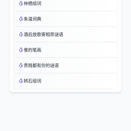
林栖组词
朱温词典
酒后放歌寄相思谜语
倠的笔画
贵贱都有份的谜语
转石组词