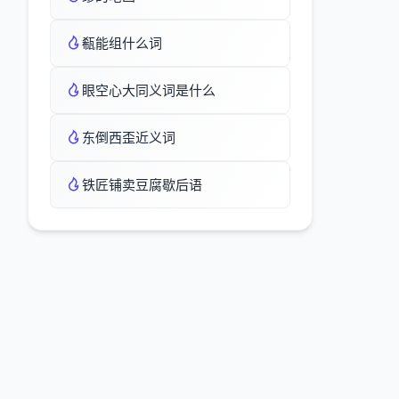
瓻能组什么词
眼空心大同义词是什么
东倒西歪近义词
铁匠铺卖豆腐歇后语