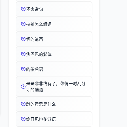
还家造句
拉扯怎么组词
恛的笔画
焦巴巴的繁体
的歇后语
是是非非终有了，休得一时乱分
寸的谜语
戢的意思是什么
终日见桃花谜语