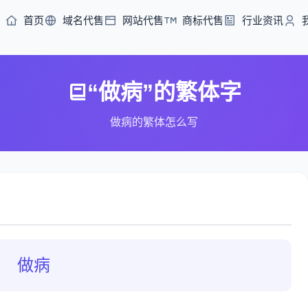
首页
域名代售
网站代售
商标代售
行业资讯
“做病”的繁体字
做病的繁体怎么写
做病