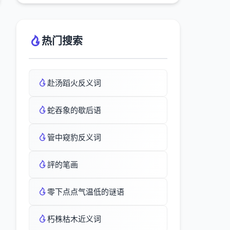
热门搜索
赴汤蹈火反义词
蛇吞象的歇后语
管中窥豹反义词
評的笔画
零下点点气温低的谜语
朽株枯木近义词