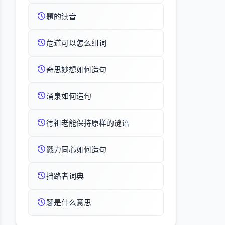
題的读音
危道可以怎么组词
奇思妙想如何造句
涌泉如何造句
德祖老能保持原样的谜语
戮力同心如何造句
挡路者词典
騝是什么意思