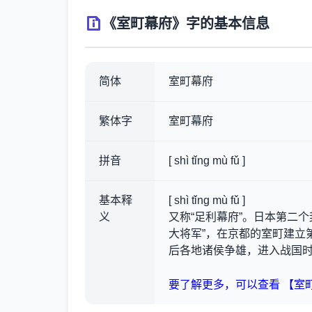
《室町幕府》字的基本信息
简体
室町幕府
繁体字
室町幕府
拼音
[ shì tǐng mù fǔ ]
基本释
[ shì tǐng mù fǔ ]
义
又称“足利幕府”。日本第二个
大将军”，在京都的室町建立
后各地诸侯争雄，进入战国时
要了解更多，可以查看 【室