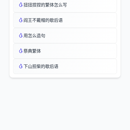
扭扭捏捏的繁体怎么写
阎王不戴帽的歇后语
用怎么造句
祭典繁体
下山担柴的歇后语