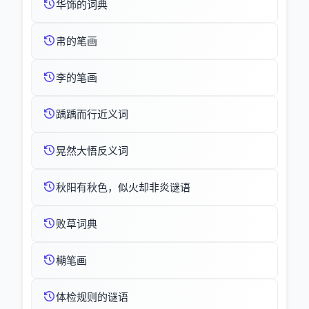
华饰的词典
帇的笔画
李的笔画
踽踽而行近义词
晃然大悟反义词
秋阳有秋色，似火却非炎谜语
败草词典
橗笔画
体检规则的谜语