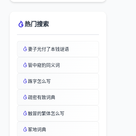
热门搜索
妻子光付了本钱谜语
管中窥豹同义词
跦字怎么写
疏密有致词典
触冒的繁体怎么写
冢地词典