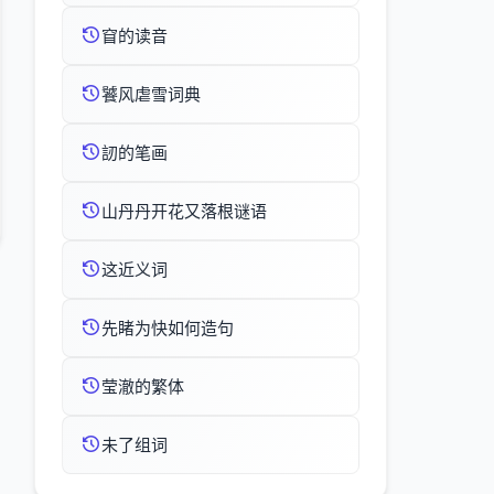
窅的读音
饕风虐雪词典
訒的笔画
山丹丹开花又落根谜语
这近义词
先睹为快如何造句
莹澈的繁体
未了组词