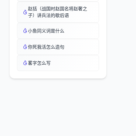
赵括（战国时赵国名将赵奢之
子）讲兵法的歇后语
小鱼同义词是什么
你死我活怎么造句
畧字怎么写